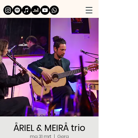
ÅRIEL & MEIRÅ trio
ma 31 mrt
  |  
Gera